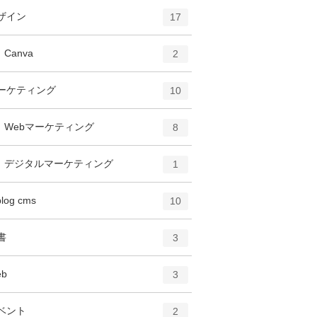
エ
件
ザイン
17
ン
ト
エ
件
Canva
2
リ
ン
ー
ト
エ
件
ーケティング
数
10
リ
ン
ー
ト
エ
件
Webマーケティング
数
8
リ
ン
ー
ト
エ
件
デジタルマーケティング
数
1
リ
ン
ー
ト
エ
件
blog cms
数
10
リ
ン
ー
ト
エ
件
書
数
3
リ
ン
ー
ト
エ
件
eb
数
3
リ
ン
ー
ト
エ
件
ベント
数
2