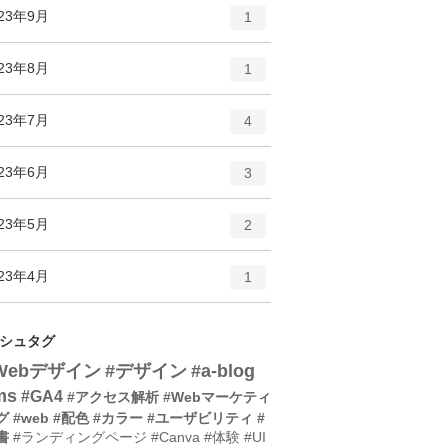
ト
エ
件
023年9月
数
1
リ
ン
ー
ト
エ
件
023年8月
数
1
リ
ン
ー
ト
エ
件
023年7月
数
4
リ
ン
ー
ト
エ
件
023年6月
数
3
リ
ン
ー
ト
エ
件
023年5月
数
2
リ
ン
ー
ト
エ
件
023年4月
数
1
リ
ン
ー
ト
数
リ
シュタグ
ー
Webデザイン
#デザイン
#a-blog
数
ms
#GA4
#アクセス解析
#Webマーケティ
グ
#web
#配色
#カラー
#ユーザビリティ
#
書
#ランディングページ
#Canva
#体験
#UI