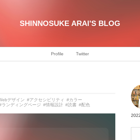
SHINNOSUKE ARAI'S BLOG
Profile
Twitter
Webデザイン
#アクセシビリティ
#カラー
#ランディングページ
#情報設計
#読書
#配色
20