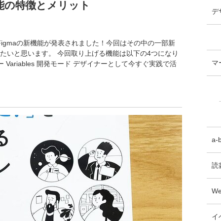
機能の特徴とメリット
デ
3でFigmaの新機能が発表されました！今回はその中の一部新
たいと思います。 今回取り上げる機能は以下の4つになり
マ
Variables 開発モード デザイナーとして今すぐ実践で活
a-
読
W
イ