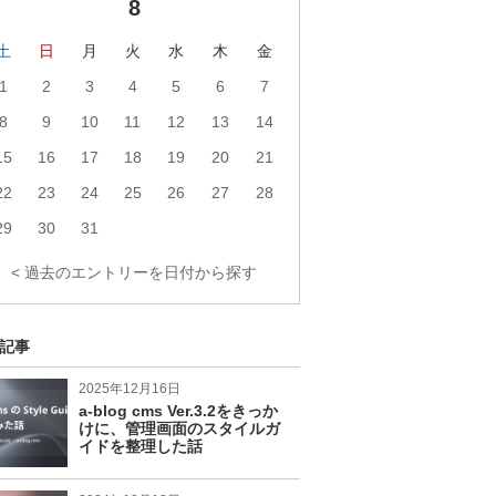
8
ク
ロ
ク
フ
ィ
土
日
月
火
水
木
金
ー
1
2
3
4
5
6
7
ル
へ
8
9
10
11
12
13
14
の
リ
15
16
17
18
19
20
21
ン
ク
22
23
24
25
26
27
28
29
30
31
< 過去のエントリーを日付から探す
記事
2025年12月16日
a-blog cms Ver.3.2をきっか
けに、管理画面のスタイルガ
イドを整理した話