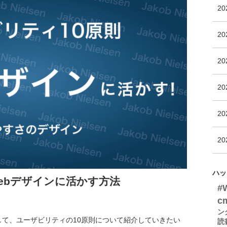
2
2
2
2
2
2
ハッ
ebデザインに活かす方法
#
c
ン
して、ユーザビリティの10原則について紹介していきたい
読