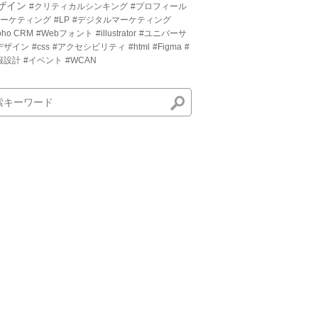
ザイン
#クリティカルシンキング
#プロフィール
マーケティング
#LP
#デジタルマーケティング
oho CRM
#Webフォント
#illustrator
#ユニバーサ
デザイン
#css
#アクセシビリティ
#html
#Figma
#
報設計
#イベント
#WCAN