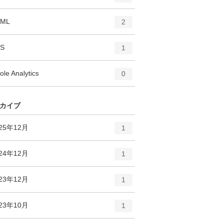
リ
ン
ー
ト
エ
件
TML
数
2
リ
ン
ー
ト
エ
件
S
数
1
リ
ン
ー
ト
エ
件
ole Analytics
数
0
リ
ン
ー
ト
数
リ
カイブ
ー
数
エ
件
25年12月
1
ン
ト
エ
件
24年12月
1
リ
ン
ー
ト
エ
件
23年12月
数
1
リ
ン
ー
ト
エ
件
23年10月
数
1
リ
ン
ー