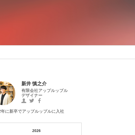
新井 慎之介
有限会社アップルップル
デザイナー
https://www.facebook.com/0012Shinnosuke
新
https://twitter.com/MOGESHIN1
の
井
の
Facebook
慎
Twitter
22年に新卒でアップルップルに入社
へ
之
へ
の
介
の
リ
の
リ
2026
ン
プ
ン