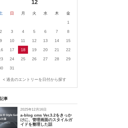
12
ク
ロ
ク
フ
ィ
土
日
月
火
水
木
金
ー
1
ル
へ
2
3
4
5
6
7
8
の
リ
9
10
11
12
13
14
15
ン
ク
16
17
18
19
20
21
22
23
24
25
26
27
28
29
30
31
< 過去のエントリーを日付から探す
記事
2025年12月16日
a-blog cms Ver.3.2をきっか
けに、管理画面のスタイルガ
イドを整理した話