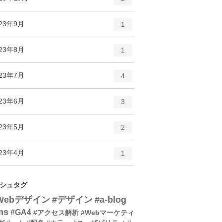
リ
ン
ー
ト
エ
件
023年9月
数
1
リ
ン
ー
ト
エ
件
023年8月
数
1
リ
ン
ー
ト
エ
件
023年7月
数
4
リ
ン
ー
ト
エ
件
023年6月
数
3
リ
ン
ー
ト
エ
件
023年5月
数
2
リ
ン
ー
ト
エ
件
023年4月
数
1
リ
ン
ー
ト
数
リ
シュタグ
ー
Webデザイン
#デザイン
#a-blog
数
ms
#GA4
#アクセス解析
#Webマーケティ