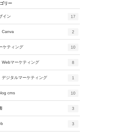
ゴリー
エ
件
ザイン
17
ン
ト
エ
件
Canva
2
リ
ン
ー
ト
エ
件
ーケティング
数
10
リ
ン
ー
ト
エ
件
Webマーケティング
数
8
リ
ン
ー
ト
エ
件
デジタルマーケティング
数
1
リ
ン
ー
ト
エ
件
blog cms
数
10
リ
ン
ー
ト
エ
件
書
数
3
リ
ン
ー
ト
エ
件
eb
数
3
リ
ン