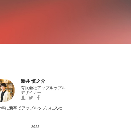
新井 慎之介
有限会社アップルップル
デザイナー
https://www.facebook.com/0012Shinnosuke
新
https://twitter.com/MOGESHIN1
の
井
の
Facebook
慎
Twitter
22年に新卒でアップルップルに入社
へ
之
へ
の
介
の
リ
の
リ
2023
ン
プ
ン