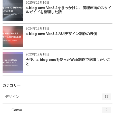
2025年12月16日
a-blog cms Ver.3.2をきっかけに、管理画面のスタイ
ルガイドを整理した話
2024年12月13日
a-blog cms Ver.3.2のUIデザイン制作の裏側
2023年12月18日
今後、a-blog cmsを使ったWeb制作で意識したいこ
と
カテゴリー
エ
件
デザイン
17
ン
ト
エ
件
Canva
2
リ
ン