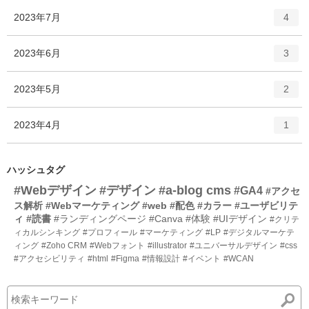
ー
ト
エ
件
2023年7月
数
4
リ
ン
ー
ト
エ
件
2023年6月
数
3
リ
ン
ー
ト
エ
件
2023年5月
数
2
リ
ン
ー
ト
エ
件
2023年4月
数
1
リ
ン
ー
ト
数
リ
ハッシュタグ
ー
#Webデザイン
#デザイン
#a-blog cms
#GA4
#アクセ
数
ス解析
#Webマーケティング
#web
#配色
#カラー
#ユーザビリテ
ィ
#読書
#ランディングページ
#Canva
#体験
#UIデザイン
#クリテ
ィカルシンキング
#プロフィール
#マーケティング
#LP
#デジタルマーケテ
ィング
#Zoho CRM
#Webフォント
#illustrator
#ユニバーサルデザイン
#css
#アクセシビリティ
#html
#Figma
#情報設計
#イベント
#WCAN