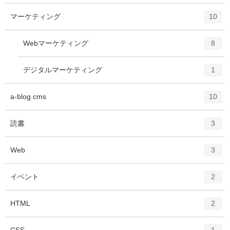
ー
ト
エ
件
マーケティング
数
10
リ
ン
ー
ト
エ
件
Webマーケティング
数
8
リ
ン
ー
ト
エ
件
デジタルマーケティング
数
1
リ
ン
ー
ト
エ
件
a-blog cms
数
10
リ
ン
ー
ト
エ
件
読書
数
3
リ
ン
ー
ト
エ
件
Web
数
3
リ
ン
ー
ト
エ
件
イベント
数
2
リ
ン
ー
ト
エ
件
HTML
数
2
リ
ン
ー
ト
エ
件
CSS
数