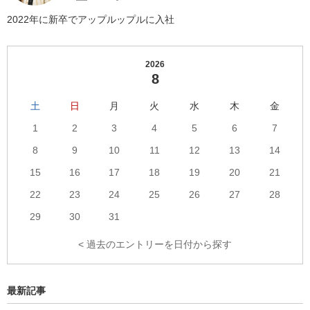
の
井
の
Facebook
慎
Twitter
2022年に新卒でアップルップルに入社
へ
之
へ
の
介
の
リ
の
リ
2026
ン
プ
ン
8
ク
ロ
ク
フ
ィ
土
日
月
火
水
木
金
ー
1
2
3
4
5
6
7
ル
へ
8
9
10
11
12
13
14
の
リ
15
16
17
18
19
20
21
ン
ク
22
23
24
25
26
27
28
29
30
31
< 過去のエントリーを日付から探す
最新記事