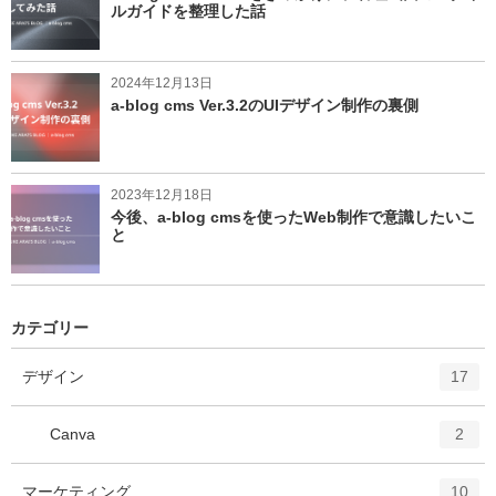
ルガイドを整理した話
2024年12月13日
a-blog cms Ver.3.2のUIデザイン制作の裏側
2023年12月18日
今後、a-blog cmsを使ったWeb制作で意識したいこ
と
カテゴリー
エ
件
デザイン
17
ン
ト
エ
件
Canva
2
リ
ン
ー
ト
エ
件
マーケティング
数
10