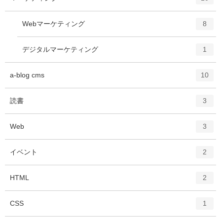
リ
ン
ー
ト
エ
件
Webマーケティング
数
8
リ
ン
ー
ト
エ
件
デジタルマーケティング
数
1
リ
ン
ー
ト
エ
件
a-blog cms
数
10
リ
ン
ー
ト
エ
件
読書
数
3
リ
ン
ー
ト
エ
件
Web
数
3
リ
ン
ー
ト
エ
件
イベント
数
2
リ
ン
ー
ト
エ
件
HTML
数
2
リ
ン
ー
ト
エ
件
CSS
数
1
リ
ン
ー