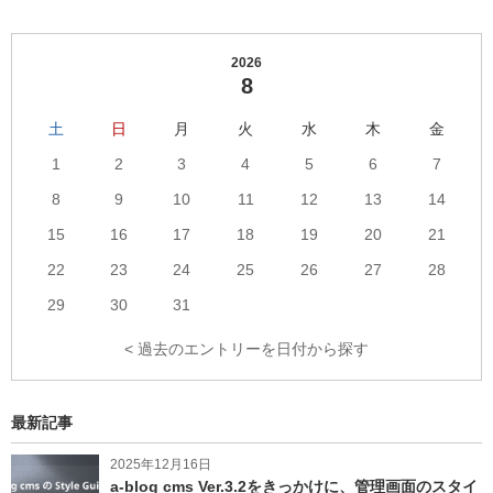
へ
之
へ
の
介
の
リ
の
リ
2026
ン
プ
ン
8
ク
ロ
ク
フ
ィ
土
日
月
火
水
木
金
ー
1
2
3
4
5
6
7
ル
へ
8
9
10
11
12
13
14
の
リ
15
16
17
18
19
20
21
ン
ク
22
23
24
25
26
27
28
29
30
31
< 過去のエントリーを日付から探す
最新記事
2025年12月16日
a-blog cms Ver.3.2をきっかけに、管理画面のスタイ