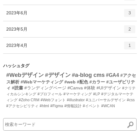
ン
ー
ト
エ
件
2023年6月
数
3
リ
ン
ー
ト
エ
件
2023年5月
数
2
リ
ン
ー
ト
エ
件
2023年4月
数
1
リ
ン
ー
ト
数
リ
ハッシュタグ
ー
#Webデザイン
#デザイン
#a-blog cms
#GA4
#アクセ
数
ス解析
#Webマーケティング
#web
#配色
#カラー
#ユーザビリテ
ィ
#読書
#ランディングページ
#Canva
#体験
#UIデザイン
#クリテ
ィカルシンキング
#プロフィール
#マーケティング
#LP
#デジタルマーケテ
ィング
#Zoho CRM
#Webフォント
#illustrator
#ユニバーサルデザイン
#css
#アクセシビリティ
#html
#Figma
#情報設計
#イベント
#WCAN