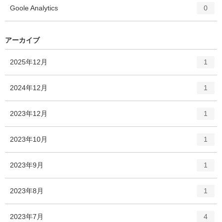
ト
エ
件
Goole Analytics
数
0
リ
ン
ー
ト
数
リ
アーカイブ
ー
数
エ
件
2025年12月
1
ン
ト
エ
件
2024年12月
1
リ
ン
ー
ト
エ
件
2023年12月
数
1
リ
ン
ー
ト
エ
件
2023年10月
数
1
リ
ン
ー
ト
エ
件
2023年9月
数
1
リ
ン
ー
ト
エ
件
2023年8月
数
1
リ
ン
ー
ト
エ
件
2023年7月
数
4
リ