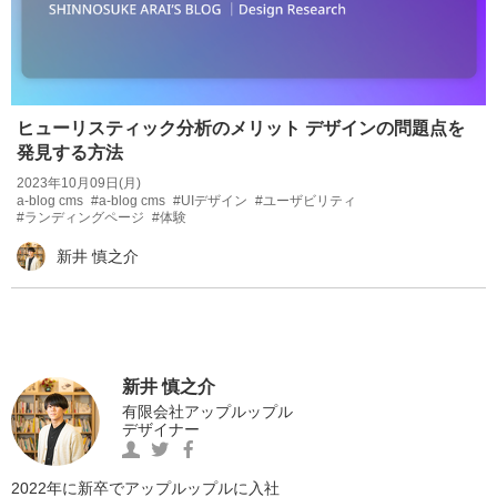
ヒューリスティック分析のメリット デザインの問題点を
発見する方法
2023年10月09日(月)
a-blog cms
#a-blog cms
#UIデザイン
#ユーザビリティ
#ランディングページ
#体験
新井 慎之介
新井 慎之介
有限会社アップルップル
デザイナー
https://www.facebook.com/0012Shinnos
新
https://twitter.com/MOGESHIN1
の
井
の
Facebook
慎
Twitter
2022年に新卒でアップルップルに入社