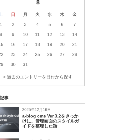
8
ク
ロ
ク
フ
ィ
土
日
月
火
水
木
金
ー
1
2
3
4
5
6
7
ル
へ
8
9
10
11
12
13
14
の
リ
15
16
17
18
19
20
21
ン
ク
22
23
24
25
26
27
28
29
30
31
< 過去のエントリーを日付から探す
記事
2025年12月16日
a-blog cms Ver.3.2をきっか
けに、管理画面のスタイルガ
イドを整理した話