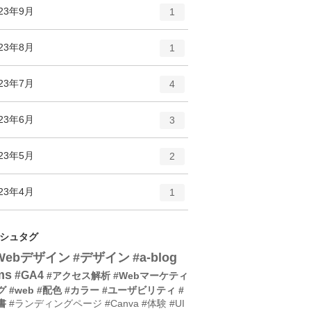
ト
エ
件
023年9月
数
1
リ
ン
ー
ト
エ
件
023年8月
数
1
リ
ン
ー
ト
エ
件
023年7月
数
4
リ
ン
ー
ト
エ
件
023年6月
数
3
リ
ン
ー
ト
エ
件
023年5月
数
2
リ
ン
ー
ト
エ
件
023年4月
数
1
リ
ン
ー
ト
数
リ
シュタグ
ー
Webデザイン
#デザイン
#a-blog
数
ms
#GA4
#アクセス解析
#Webマーケティ
グ
#web
#配色
#カラー
#ユーザビリティ
#
書
#ランディングページ
#Canva
#体験
#UI