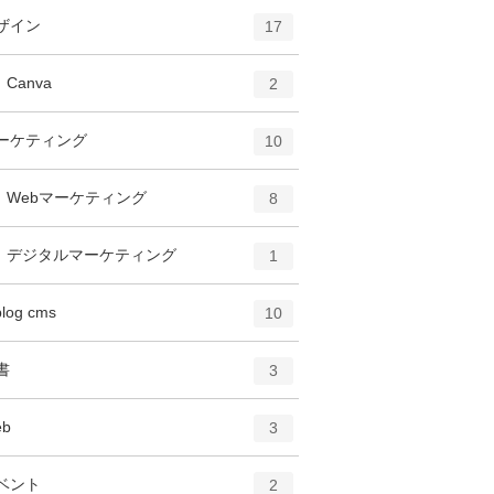
エ
件
ザイン
17
ン
ト
エ
件
Canva
2
リ
ン
ー
ト
エ
件
ーケティング
数
10
リ
ン
ー
ト
エ
件
Webマーケティング
数
8
リ
ン
ー
ト
エ
件
デジタルマーケティング
数
1
リ
ン
ー
ト
エ
件
blog cms
数
10
リ
ン
ー
ト
エ
件
書
数
3
リ
ン
ー
ト
エ
件
eb
数
3
リ
ン
ー
ト
エ
件
ベント
数
2