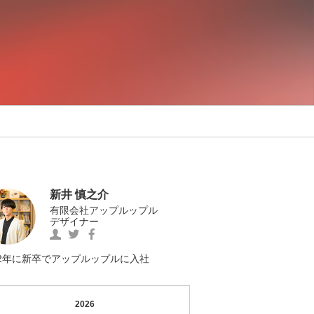
新井 慎之介
有限会社アップルップル
デザイナー
https://www.facebook.com/0012Shinnosuke
新
https://twitter.com/MOGESHIN1
の
井
の
Facebook
慎
Twitter
22年に新卒でアップルップルに入社
へ
之
へ
の
介
の
リ
の
リ
2026
ン
プ
ン