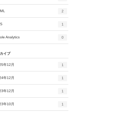
リ
ン
ー
ト
エ
件
TML
数
2
リ
ン
ー
ト
エ
件
S
数
1
リ
ン
ー
ト
エ
件
ole Analytics
数
0
リ
ン
ー
ト
数
リ
カイブ
ー
数
エ
件
25年12月
1
ン
ト
エ
件
24年12月
1
リ
ン
ー
ト
エ
件
23年12月
数
1
リ
ン
ー
ト
エ
件
23年10月
数
1
リ
ン
ー